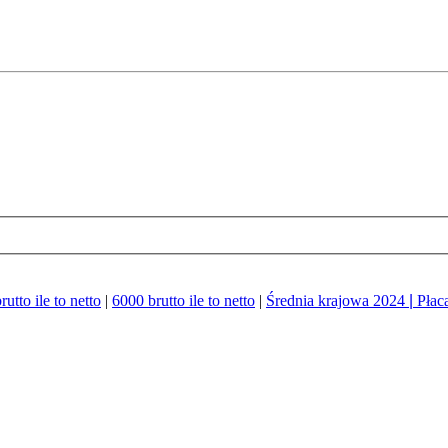
utto ile to netto
|
6000 brutto ile to netto
|
Średnia krajowa 2024
|
Płac