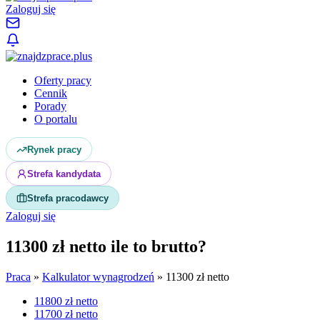
Zaloguj się
Oferty pracy
Cennik
Porady
O portalu
Rynek pracy
Strefa kandydata
Strefa pracodawcy
Zaloguj się
11300 zł netto ile to brutto?
Praca
»
Kalkulator wynagrodzeń
»
11300 zł netto
11800 zł netto
11700 zł netto