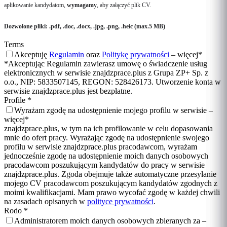
aplikowanie kandydatom,
wymagamy
, aby załączyć plik CV.
Dozwolone pliki: .pdf, .doc, .docx, .jpg, .png, .heic (max.5 MB)
Terms
Akceptuję
Regulamin
oraz
Politykę prywatności
–
więcej
*
*Akceptując Regulamin zawierasz umowę o świadczenie usług
elektronicznych w serwisie znajdzprace.plus z Grupa ZP+ Sp. z
o.o., NIP: 5833507145, REGON: 528426173. Utworzenie konta w
serwisie znajdzprace.plus jest bezpłatne.
Profile
*
Wyrażam zgodę na udostępnienie mojego profilu w serwisie –
więcej
*
znajdzprace.plus, w tym na ich profilowanie w celu dopasowania
mnie do ofert pracy. Wyrażając zgodę na udostępnienie swojego
profilu w serwisie znajdzprace.plus pracodawcom, wyrażam
jednocześnie zgodę na udostępnienie moich danych osobowych
pracodawcom poszukującym kandydatów do pracy w serwisie
znajdzprace.plus. Zgoda obejmuje także automatyczne przesyłanie
mojego CV pracodawcom poszukującym kandydatów zgodnych z
moimi kwalifikacjami. Mam prawo wycofać zgodę w każdej chwili
na zasadach opisanych w
polityce prywatności
.
Rodo
*
Administratorem moich danych osobowych zbieranych za –