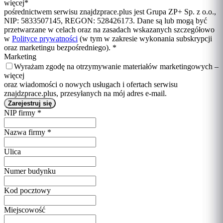
więcej
*
pośrednictwem serwisu znajdzprace.plus jest Grupa ZP+ Sp. z o.o.,
NIP: 5833507145, REGON: 528426173. Dane są lub mogą być
przetwarzane w celach oraz na zasadach wskazanych szczegółowo
w
Polityce prywatności
(w tym w zakresie wykonania subskrypcji
oraz marketingu bezpośredniego).
*
Marketing
Wyrażam zgodę na otrzymywanie materiałów marketingowych –
więcej
oraz wiadomości o nowych usługach i ofertach serwisu
znajdzprace.plus, przesyłanych na mój adres e-mail.
NIP firmy
*
Nazwa firmy
*
Ulica
Numer budynku
Kod pocztowy
Miejscowość