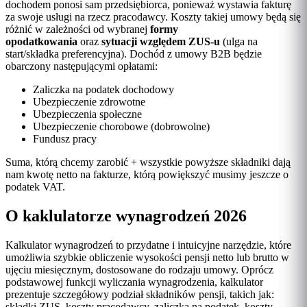
dochodem ponosi sam przedsiębiorca, ponieważ wystawia fakturę
za swoje usługi na rzecz pracodawcy. Koszty takiej umowy będą się
różnić w zależności od wybranej
formy
opodatkowania
oraz
sytuacji względem ZUS-u
(ulga na
start/składka preferencyjna). Dochód z umowy B2B będzie
obarczony następującymi opłatami:
Zaliczka na podatek dochodowy
Ubezpieczenie zdrowotne
Ubezpieczenia społeczne
Ubezpieczenie chorobowe (dobrowolne)
Fundusz pracy
Suma, którą chcemy zarobić + wszystkie powyższe składniki dają
nam kwotę netto na fakturze, którą powiększyć musimy jeszcze o
podatek VAT.
O kaklulatorze wynagrodzeń 2026
Kalkulator wynagrodzeń to przydatne i intuicyjne narzędzie, które
umożliwia szybkie obliczenie wysokości pensji netto lub brutto w
ujęciu miesięcznym, dostosowane do rodzaju umowy. Oprócz
podstawowej funkcji wyliczania wynagrodzenia, kalkulator
prezentuje szczegółowy podział składników pensji, takich jak:
składki ZUS, koszty pracodawcy, zaliczka na podatek, koszty