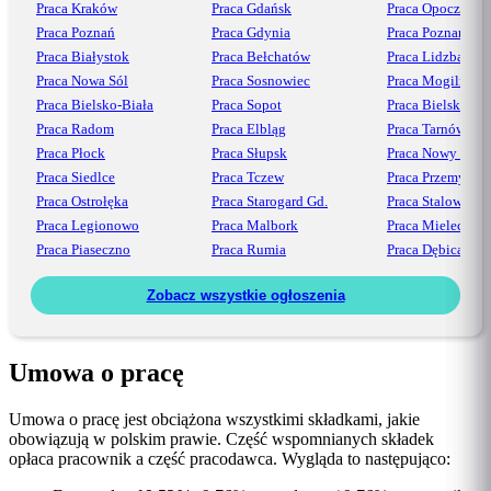
Praca Kraków
Praca Gdańsk
Praca Opoczno
Praca Poznań
Praca Gdynia
Praca Poznań
Praca Białystok
Praca Bełchatów
Praca Lidzbark
Praca Nowa Sól
Praca Sosnowiec
Praca Mogilno
Praca Bielsko-Biała
Praca Sopot
Praca Bielsko
Praca Radom
Praca Elbląg
Praca Tarnów
Praca Płock
Praca Słupsk
Praca Nowy Sącz
Praca Siedlce
Praca Tczew
Praca Przemyśl
Praca Ostrołęka
Praca Starogard Gd.
Praca Stalowa Wo
Praca Legionowo
Praca Malbork
Praca Mielec
Praca Piaseczno
Praca Rumia
Praca Dębica
Zobacz wszystkie ogłoszenia
Umowa o pracę
Umowa o pracę jest obciążona wszystkimi składkami, jakie
obowiązują w polskim prawie. Część wspomnianych składek
opłaca pracownik a część pracodawca. Wygląda to następująco: