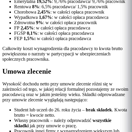
Emerytalna
19,52%
: 9,76% pracodawca/ 9,76% pracownik
Rentowa
8%
: 6,5% pracodawca/ 1,5% pracownik
Chorobowa
2,45%
: w całości opłaca pracownik
Wypadkowa
1,67%
: w całości opłaca pracodawca
Zdrowotna
9%
: w całości opłaca pracownik
FP
2,45%
: w całości opłaca pracodawca
FGŚP
0,1%
: w całości opłaca pracodawca
FEP
1,5%:
w całości opłaca pracodawca
Całkowity koszt wynagrodzenia dla pracodawcy to kwota brutto
powiększona o narzuty w partycypacji w ubezpieczeniach
społecznych pracownika.
Umowa zlecenie
Wysokość dochodu netto przy umowie zlecenie różni się w
zależności od tego, w jakiej relacji formalnej pozostajemy ze swoim
pracodawcą oraz w jakim jesteśmy wieku. Składki odprowadzane
przy umowie zlecenie wyglądają następująco:
Student lub uczeń do 26. roku życia –
brak składek
. Kwota
brutto = kwocie netto.
Własny pracownik – należy odprowadzić
wszystkie
składki
jak przy umowie o pracę.
Pracownik innej firmy z wynagrodzeniem większym lub