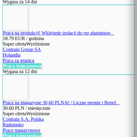
Wygasa za 14 dni
Praca na produkcji! Wklejanie izolacji do rur aluminiow
...
18.79
EUR / godzina
Super oferta
Wyróżnione
Contrain Group SA
Holandia
Praca za granicą
Praca tymczasowa
Wygasa za 12 dni
Praca na magazynie 30,60 PLN/h! / Liczne premie i Benef
...
30.60
PLN / miesięcznie
Super oferta
Wyróżnione
Contrain S.A. Polska
Radomsko
Prace magazynowe
Praca tymczasowa