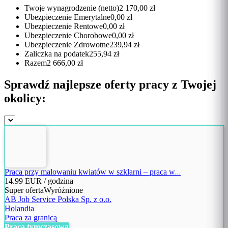
Twoje wynagrodzenie (netto)
2 170,00 zł
Ubezpieczenie Emerytalne
0,00 zł
Ubezpieczenie Rentowe
0,00 zł
Ubezpieczenie Chorobowe
0,00 zł
Ubezpieczenie Zdrowotne
239,94 zł
Zaliczka na podatek
255,94 zł
Razem
2 666,00 zł
Sprawdź najlepsze oferty pracy z Twojej
okolicy:
Praca przy malowaniu kwiatów w szklarni – praca w
...
14.99
EUR / godzina
Super oferta
Wyróżnione
AB Job Service Polska Sp. z o.o.
Holandia
Praca za granicą
Praca tymczasowa