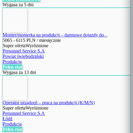
Wygasa za 5 dni
Monter/monterka na produkcji – darmowe dojazdy do
...
5065
-
6115
PLN / miesięcznie
Super oferta
Wyróżnione
Personnel Service S.A
Powiat świebodziński
Produkcja
Pełen etat
Wygasa za 13 dni
Operator urządzeń – praca na produkcji (K/M/N)
Super oferta
Wyróżnione
Personnel Service S.A
Łódź
Produkcja
Pełen etat