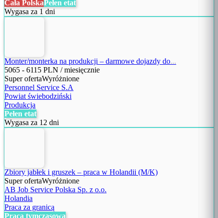
Cała Polska
Pełen etat
Wygasa za 1 dni
Monter/monterka na produkcji – darmowe dojazdy do
...
5065
-
6115
PLN / miesięcznie
Super oferta
Wyróżnione
Personnel Service S.A
Powiat świebodziński
Produkcja
Pełen etat
Wygasa za 12 dni
Zbiory jabłek i gruszek – praca w Holandii (M/K)
Super oferta
Wyróżnione
AB Job Service Polska Sp. z o.o.
Holandia
Praca za granicą
Praca tymczasowa