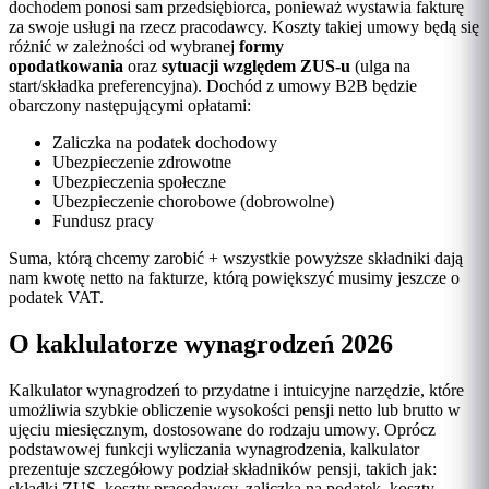
dochodem ponosi sam przedsiębiorca, ponieważ wystawia fakturę
za swoje usługi na rzecz pracodawcy. Koszty takiej umowy będą się
różnić w zależności od wybranej
formy
opodatkowania
oraz
sytuacji względem ZUS-u
(ulga na
start/składka preferencyjna). Dochód z umowy B2B będzie
obarczony następującymi opłatami:
Zaliczka na podatek dochodowy
Ubezpieczenie zdrowotne
Ubezpieczenia społeczne
Ubezpieczenie chorobowe (dobrowolne)
Fundusz pracy
Suma, którą chcemy zarobić + wszystkie powyższe składniki dają
nam kwotę netto na fakturze, którą powiększyć musimy jeszcze o
podatek VAT.
O kaklulatorze wynagrodzeń 2026
Kalkulator wynagrodzeń to przydatne i intuicyjne narzędzie, które
umożliwia szybkie obliczenie wysokości pensji netto lub brutto w
ujęciu miesięcznym, dostosowane do rodzaju umowy. Oprócz
podstawowej funkcji wyliczania wynagrodzenia, kalkulator
prezentuje szczegółowy podział składników pensji, takich jak:
składki ZUS, koszty pracodawcy, zaliczka na podatek, koszty