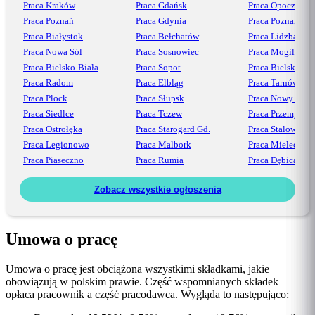
Praca Kraków
Praca Gdańsk
Praca Opoczno
Praca Poznań
Praca Gdynia
Praca Poznań
Praca Białystok
Praca Bełchatów
Praca Lidzbark
Praca Nowa Sól
Praca Sosnowiec
Praca Mogilno
Praca Bielsko-Biała
Praca Sopot
Praca Bielsko
Praca Radom
Praca Elbląg
Praca Tarnów
Praca Płock
Praca Słupsk
Praca Nowy Sącz
Praca Siedlce
Praca Tczew
Praca Przemyśl
Praca Ostrołęka
Praca Starogard Gd.
Praca Stalowa Wo
Praca Legionowo
Praca Malbork
Praca Mielec
Praca Piaseczno
Praca Rumia
Praca Dębica
Zobacz wszystkie ogłoszenia
Umowa o pracę
Umowa o pracę jest obciążona wszystkimi składkami, jakie
obowiązują w polskim prawie. Część wspomnianych składek
opłaca pracownik a część pracodawca. Wygląda to następująco: