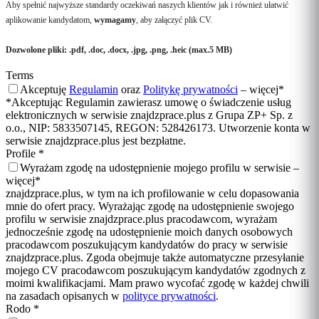
Aby spełnić najwyższe standardy oczekiwań naszych klientów jak i również ułatwić
aplikowanie kandydatom,
wymagamy
, aby załączyć plik CV.
Dozwolone pliki: .pdf, .doc, .docx, .jpg, .png, .heic (max.5 MB)
Terms
Akceptuję
Regulamin
oraz
Politykę prywatności
–
więcej
*
*Akceptując Regulamin zawierasz umowę o świadczenie usług
elektronicznych w serwisie znajdzprace.plus z Grupa ZP+ Sp. z
o.o., NIP: 5833507145, REGON: 528426173. Utworzenie konta w
serwisie znajdzprace.plus jest bezpłatne.
Profile
*
Wyrażam zgodę na udostępnienie mojego profilu w serwisie –
więcej
*
znajdzprace.plus, w tym na ich profilowanie w celu dopasowania
mnie do ofert pracy. Wyrażając zgodę na udostępnienie swojego
profilu w serwisie znajdzprace.plus pracodawcom, wyrażam
jednocześnie zgodę na udostępnienie moich danych osobowych
pracodawcom poszukującym kandydatów do pracy w serwisie
znajdzprace.plus. Zgoda obejmuje także automatyczne przesyłanie
mojego CV pracodawcom poszukującym kandydatów zgodnych z
moimi kwalifikacjami. Mam prawo wycofać zgodę w każdej chwili
na zasadach opisanych w
polityce prywatności
.
Rodo
*