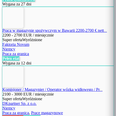
Wygasa za 27 dni
Praca w magazynie spożywczym w Bawarii 2200-2700 € nett
...
2200
-
2700
EUR / miesięcznie
Super oferta
Wyróżnione
Faktoria Novum
Niemcy
Praca za granicą
Pełen etat
Wygasa za 12 dni
Komisjoner / Magazynier / Operator wózka widłowego / Pr
...
2100
-
3000
EUR / miesięcznie
Super oferta
Wyróżnione
DKpartner Sp. z o.o.
Niemcy
Praca za granicą
,
Prace magazynowe