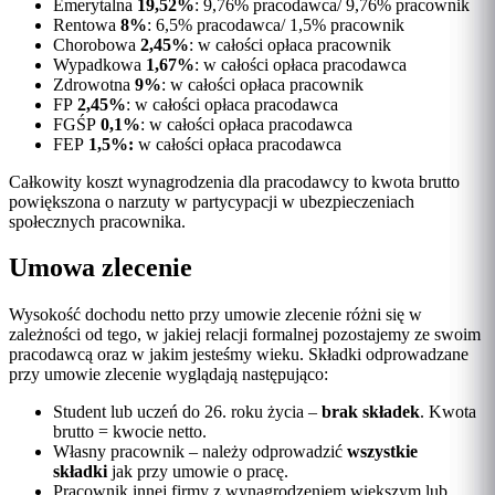
Emerytalna
19,52%
: 9,76% pracodawca/ 9,76% pracownik
Rentowa
8%
: 6,5% pracodawca/ 1,5% pracownik
Chorobowa
2,45%
: w całości opłaca pracownik
Wypadkowa
1,67%
: w całości opłaca pracodawca
Zdrowotna
9%
: w całości opłaca pracownik
FP
2,45%
: w całości opłaca pracodawca
FGŚP
0,1%
: w całości opłaca pracodawca
FEP
1,5%:
w całości opłaca pracodawca
Całkowity koszt wynagrodzenia dla pracodawcy to kwota brutto
powiększona o narzuty w partycypacji w ubezpieczeniach
społecznych pracownika.
Umowa zlecenie
Wysokość dochodu netto przy umowie zlecenie różni się w
zależności od tego, w jakiej relacji formalnej pozostajemy ze swoim
pracodawcą oraz w jakim jesteśmy wieku. Składki odprowadzane
przy umowie zlecenie wyglądają następująco:
Student lub uczeń do 26. roku życia –
brak składek
. Kwota
brutto = kwocie netto.
Własny pracownik – należy odprowadzić
wszystkie
składki
jak przy umowie o pracę.
Pracownik innej firmy z wynagrodzeniem większym lub