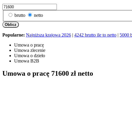
brutto
netto
Oblicz
Popularne:
Najniższa krajowa 2026
|
4242 brutto ile to netto
|
5000 br
Umowa o pracę
Umowa zlecenie
Umowa o dzieło
Umowa B2B
Umowa o pracę 71600 zł netto