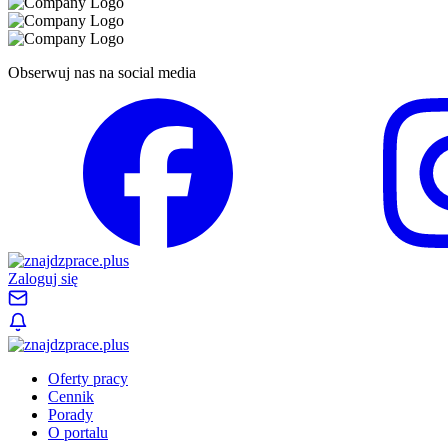
Obserwuj nas na social media
Zaloguj się
Oferty pracy
Cennik
Porady
O portalu