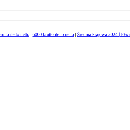
utto ile to netto
|
6000 brutto ile to netto
|
Średnia krajowa 2024
|
Płac