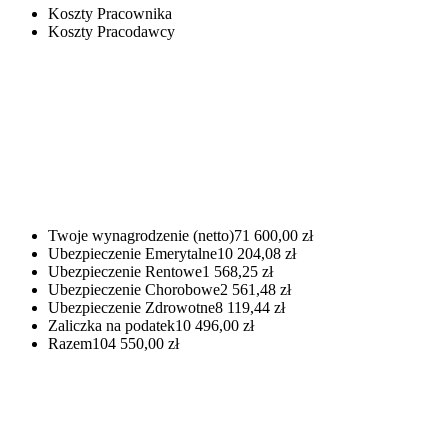
Koszty Pracownika
Koszty Pracodawcy
Twoje wynagrodzenie (netto)
71 600,00 zł
Ubezpieczenie Emerytalne
10 204,08 zł
Ubezpieczenie Rentowe
1 568,25 zł
Ubezpieczenie Chorobowe
2 561,48 zł
Ubezpieczenie Zdrowotne
8 119,44 zł
Zaliczka na podatek
10 496,00 zł
Razem
104 550,00 zł