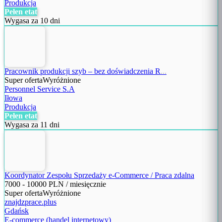
Produkcja
Pełen etat
Wygasa za 10 dni
Pracownik produkcji szyb – bez doświadczenia R
...
Super oferta
Wyróżnione
Personnel Service S.A
Iłowa
Produkcja
Pełen etat
Wygasa za 11 dni
Koordynator Zespołu Sprzedaży e-Commerce / Praca zdalna
7000
-
10000
PLN / miesięcznie
Super oferta
Wyróżnione
znajdzprace.plus
Gdańsk
E-commerce (handel internetowy)