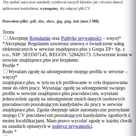
Aby spełnić najwyższe standardy oczekiwań naszych klientów jak i również ułatwić
aplikowanie kandydatom,
wymagamy
, aby załączyć plik CV.
Dozwolone pliki: .pdf, .doc, .docx, .jpg, .png, .heic (max.5 MB)
Terms
Akceptuję
Regulamin
oraz
Politykę prywatności
–
więcej
*
*Akceptując Regulamin zawierasz umowę o świadczenie usług
elektronicznych w serwisie znajdzprace.plus z Grupa ZP+ Sp. z
o.o., NIP: 5833507145, REGON: 528426173. Utworzenie konta w
serwisie znajdzprace.plus jest bezpłatne.
Profile
*
Wyrażam zgodę na udostępnienie mojego profilu w serwisie –
więcej
*
znajdzprace.plus, w tym na ich profilowanie w celu dopasowania
mnie do ofert pracy. Wyrażając zgodę na udostępnienie swojego
profilu w serwisie znajdzprace.plus pracodawcom, wyrażam
jednocześnie zgodę na udostępnienie moich danych osobowych
pracodawcom poszukującym kandydatów do pracy w serwisie
znajdzprace.plus. Zgoda obejmuje także automatyczne przesyłanie
mojego CV pracodawcom poszukującym kandydatów zgodnych z
moimi kwalifikacjami. Mam prawo wycofać zgodę w każdej chwili
na zasadach opisanych w
polityce prywatności
.
Rodo
*