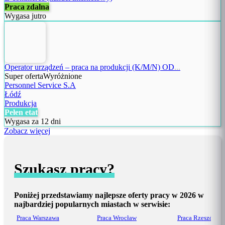
Praca zdalna
Wygasa jutro
Operator urządzeń – praca na produkcji (K/M/N) OD
...
Super oferta
Wyróżnione
Personnel Service S.A
Łódź
Produkcja
Pełen etat
Wygasa za 12 dni
Zobacz więcej
Szukasz pracy?
Poniżej przedstawiamy najlepsze oferty pracy w 2026 w
najbardziej popularnych miastach w serwisie:
Praca Warszawa
Praca Wrocław
Praca Rzeszów