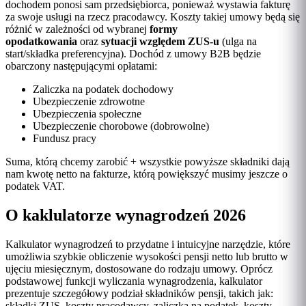
dochodem ponosi sam przedsiębiorca, ponieważ wystawia fakturę
za swoje usługi na rzecz pracodawcy. Koszty takiej umowy będą się
różnić w zależności od wybranej
formy
opodatkowania
oraz
sytuacji względem ZUS-u
(ulga na
start/składka preferencyjna). Dochód z umowy B2B będzie
obarczony następującymi opłatami:
Zaliczka na podatek dochodowy
Ubezpieczenie zdrowotne
Ubezpieczenia społeczne
Ubezpieczenie chorobowe (dobrowolne)
Fundusz pracy
Suma, którą chcemy zarobić + wszystkie powyższe składniki dają
nam kwotę netto na fakturze, którą powiększyć musimy jeszcze o
podatek VAT.
O kaklulatorze wynagrodzeń 2026
Kalkulator wynagrodzeń to przydatne i intuicyjne narzędzie, które
umożliwia szybkie obliczenie wysokości pensji netto lub brutto w
ujęciu miesięcznym, dostosowane do rodzaju umowy. Oprócz
podstawowej funkcji wyliczania wynagrodzenia, kalkulator
prezentuje szczegółowy podział składników pensji, takich jak:
składki ZUS, koszty pracodawcy, zaliczka na podatek, koszty