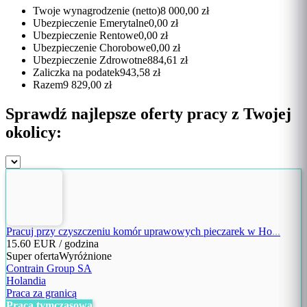
Twoje wynagrodzenie (netto)
8 000,00 zł
Ubezpieczenie Emerytalne
0,00 zł
Ubezpieczenie Rentowe
0,00 zł
Ubezpieczenie Chorobowe
0,00 zł
Ubezpieczenie Zdrowotne
884,61 zł
Zaliczka na podatek
943,58 zł
Razem
9 829,00 zł
Sprawdź najlepsze oferty pracy z Twojej
okolicy:
Pracuj przy czyszczeniu komór uprawowych pieczarek w Ho
...
15.60
EUR / godzina
Super oferta
Wyróżnione
Contrain Group SA
Holandia
Praca za granicą
Praca tymczasowa