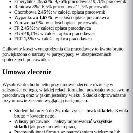
Emerytalna
19,52%
: 9,76% pracodawca/ 9,76% pracownik
Rentowa
8%
: 6,5% pracodawca/ 1,5% pracownik
Chorobowa
2,45%
: w całości opłaca pracownik
Wypadkowa
1,67%
: w całości opłaca pracodawca
Zdrowotna
9%
: w całości opłaca pracownik
FP
2,45%
: w całości opłaca pracodawca
FGŚP
0,1%
: w całości opłaca pracodawca
FEP
1,5%:
w całości opłaca pracodawca
Całkowity koszt wynagrodzenia dla pracodawcy to kwota brutto
powiększona o narzuty w partycypacji w ubezpieczeniach
społecznych pracownika.
Umowa zlecenie
Wysokość dochodu netto przy umowie zlecenie różni się w
zależności od tego, w jakiej relacji formalnej pozostajemy ze swoim
pracodawcą oraz w jakim jesteśmy wieku. Składki odprowadzane
przy umowie zlecenie wyglądają następująco:
Student lub uczeń do 26. roku życia –
brak składek
. Kwota
brutto = kwocie netto.
Własny pracownik – należy odprowadzić
wszystkie
składki
jak przy umowie o pracę.
Pracownik innej firmy z wynagrodzeniem większym lub