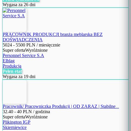
Wygasa za 26 dni
PRACOWNIK PRODUKCJI branża meblarska BEZ
DOŚWIADCZENIA
5024
-
5500
PLN / miesięcznie
Super oferta
Wyróżnione
Personnel Service S.A
Elbląg
Produkcja
Pełen etat
Wygasa za 19 dni
Pracownik/ Pracowniczka Produkcji | OD ZARAZ | Stabilne
...
32.40
-
40
PLN / godzina
Super oferta
Wyróżnione
Plikington IGP
Skierniewice