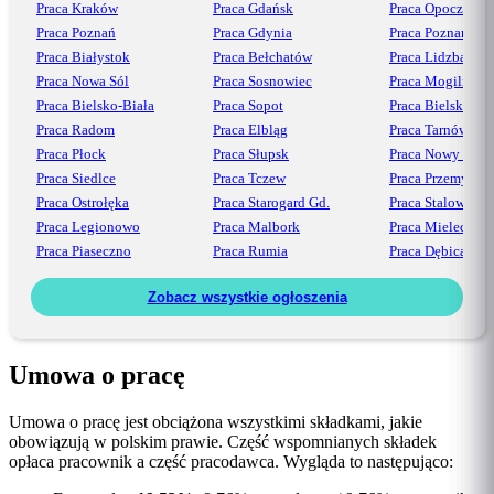
Praca Kraków
Praca Gdańsk
Praca Opoczno
Praca Poznań
Praca Gdynia
Praca Poznań
Praca Białystok
Praca Bełchatów
Praca Lidzbark
Praca Nowa Sól
Praca Sosnowiec
Praca Mogilno
Praca Bielsko-Biała
Praca Sopot
Praca Bielsko
Praca Radom
Praca Elbląg
Praca Tarnów
Praca Płock
Praca Słupsk
Praca Nowy Sącz
Praca Siedlce
Praca Tczew
Praca Przemyśl
Praca Ostrołęka
Praca Starogard Gd.
Praca Stalowa Wo
Praca Legionowo
Praca Malbork
Praca Mielec
Praca Piaseczno
Praca Rumia
Praca Dębica
Zobacz wszystkie ogłoszenia
Umowa o pracę
Umowa o pracę jest obciążona wszystkimi składkami, jakie
obowiązują w polskim prawie. Część wspomnianych składek
opłaca pracownik a część pracodawca. Wygląda to następująco: