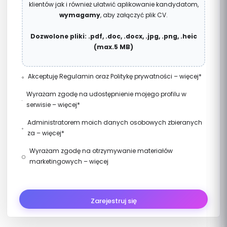
klientów jak i również ułatwić aplikowanie kandydatom,
wymagamy
, aby załączyć plik CV.
Dozwolone pliki: .pdf, .doc, .docx, .jpg, .png, .heic
(max.5 MB)
Akceptuję
Regulamin
oraz
Politykę prywatności
–
więcej
*
*Akceptując Regulamin zawierasz umowę o świadczenie
Wyrażam zgodę na udostępnienie mojego profilu w
usług elektronicznych w serwisie znajdzprace.plus z
serwisie –
więcej
*
Grupa ZP+ Sp. z o.o., NIP: 5833507145, REGON: 528426173.
znajdzprace.plus, w tym na ich profilowanie w celu
Utworzenie konta w serwisie znajdzprace.plus jest
Administratorem moich danych osobowych zbieranych
dopasowania mnie do ofert pracy. Wyrażając zgodę na
bezpłatne.
za –
więcej
*
udostępnienie swojego profilu w serwisie
pośrednictwem serwisu znajdzprace.plus jest Grupa ZP+
znajdzprace.plus pracodawcom, wyrażam jednocześnie
Wyrażam zgodę na otrzymywanie materiałów
Sp. z o.o., NIP: 5833507145, REGON: 528426173. Dane są lub
zgodę na udostępnienie moich danych osobowych
marketingowych –
więcej
mogą być przetwarzane w celach oraz na zasadach
pracodawcom poszukującym kandydatów do pracy w
oraz wiadomości o nowych usługach i ofertach serwisu
wskazanych szczegółowo w
Polityce prywatności
(w tym
serwisie znajdzprace.plus. Zgoda obejmuje także
znajdzprace.plus, przesyłanych na mój adres e-mail.
w zakresie wykonania subskrypcji oraz marketingu
automatyczne przesyłanie mojego CV pracodawcom
bezpośredniego).
*
poszukującym kandydatów zgodnych z moimi
kwalifikacjami. Mam prawo wycofać zgodę w każdej
chwili na zasadach opisanych w
polityce prywatności
.