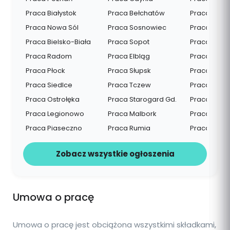
Praca Białystok
Praca Bełchatów
Praca Lidzb
Praca Nowa Sól
Praca Sosnowiec
Praca Mogi
Praca Bielsko-Biała
Praca Sopot
Praca Biels
Praca Radom
Praca Elbląg
Praca Tarn
Praca Płock
Praca Słupsk
Praca Nowy
Praca Siedlce
Praca Tczew
Praca Prze
Praca Ostrołęka
Praca Starogard Gd.
Praca Stal
Praca Legionowo
Praca Malbork
Praca Miele
Praca Piaseczno
Praca Rumia
Praca Dębi
Zobacz wszystkie ogłoszenia
Umowa o pracę
Umowa o pracę jest obciążona wszystkimi składkami,