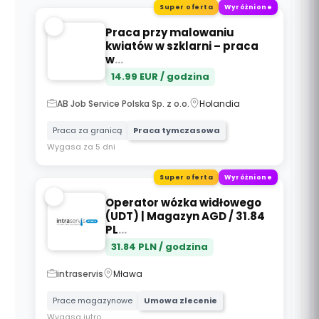
Super oferta
Wyróżnione
Praca przy malowaniu
kwiatów w szklarni – praca
w
...
14.99
EUR / godzina
AB Job Service Polska Sp. z o.o.
Holandia
Praca za granicą
Praca tymczasowa
Wygasa za 5 dni
Super oferta
Wyróżnione
Operator wózka widłowego
(UDT) | Magazyn AGD / 31.84
PL
...
31.84
PLN / godzina
intraservis
Mława
Prace magazynowe
Umowa zlecenie
Wygasa jutro