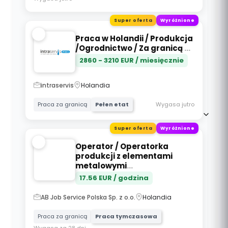
Super oferta
Wyróżnione
Praca w Holandii / Produkcja
/Ogrodnictwo / Za granicą
...
2860
-
3210
EUR / miesięcznie
intraservis
Holandia
Wygasa jutro
Praca za granicą
Pełen etat
Super oferta
Wyróżnione
Operator / Operatorka
produkcji z elementami
metalowymi
...
17.56
EUR / godzina
AB Job Service Polska Sp. z o.o.
Holandia
Praca za granicą
Praca tymczasowa