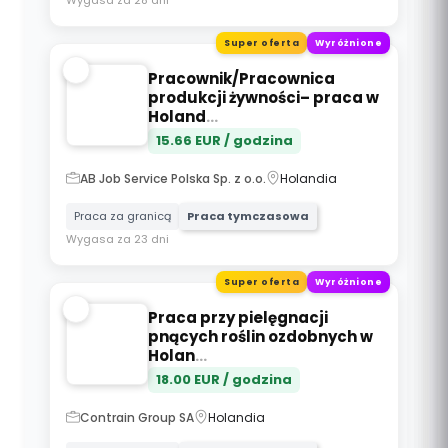
Wygasa za 28 dni
Super oferta
Wyróżnione
Pracownik/Pracownica
produkcji żywności– praca w
Holand
...
15.66
EUR / godzina
AB Job Service Polska Sp. z o.o.
Holandia
Praca za granicą
Praca tymczasowa
Wygasa za 23 dni
Super oferta
Wyróżnione
Praca przy pielęgnacji
pnących roślin ozdobnych w
Holan
...
18.00
EUR / godzina
Contrain Group SA
Holandia