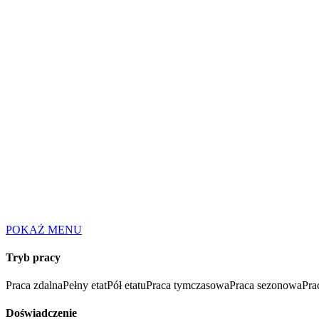
POKAŻ MENU
Tryb pracy
Praca zdalna
Pełny etat
Pół etatu
Praca tymczasowa
Praca sezonowa
Pra
Doświadczenie