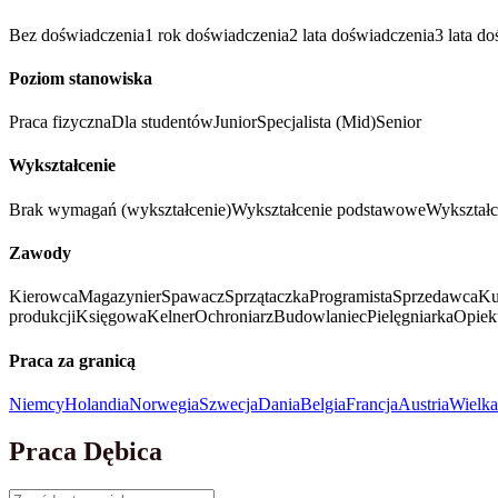
Bez doświadczenia
1 rok doświadczenia
2 lata doświadczenia
3 lata d
Poziom stanowiska
Praca fizyczna
Dla studentów
Junior
Specjalista (Mid)
Senior
Wykształcenie
Brak wymagań (wykształcenie)
Wykształcenie podstawowe
Wykształc
Zawody
Kierowca
Magazynier
Spawacz
Sprzątaczka
Programista
Sprzedawca
Ku
produkcji
Księgowa
Kelner
Ochroniarz
Budowlaniec
Pielęgniarka
Opiek
Praca za granicą
Niemcy
Holandia
Norwegia
Szwecja
Dania
Belgia
Francja
Austria
Wielka
Praca Dębica