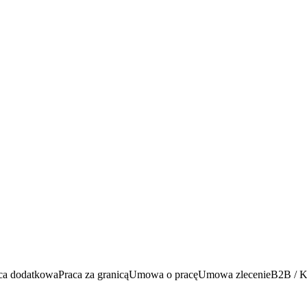
ca dodatkowa
Praca za granicą
Umowa o pracę
Umowa zlecenie
B2B / K