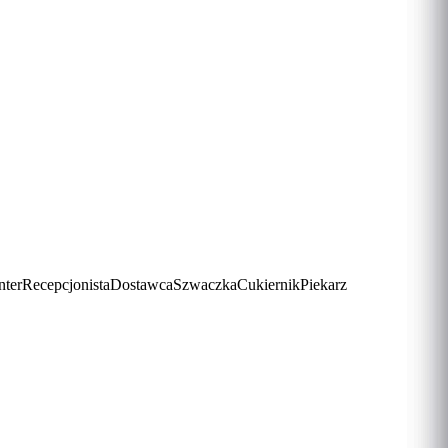
ter
Recepcjonista
Dostawca
Szwaczka
Cukiernik
Piekarz