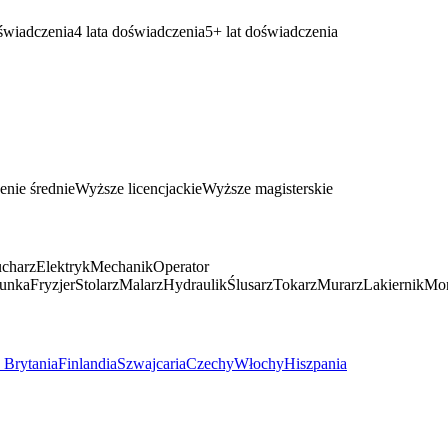
oświadczenia
4 lata doświadczenia
5+ lat doświadczenia
enie średnie
Wyższe licencjackie
Wyższe magisterskie
charz
Elektryk
Mechanik
Operator
unka
Fryzjer
Stolarz
Malarz
Hydraulik
Ślusarz
Tokarz
Murarz
Lakiernik
Mon
 Brytania
Finlandia
Szwajcaria
Czechy
Włochy
Hiszpania