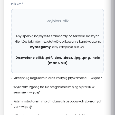
Plik CV
*
Wybierz plik
Aby spełnić najwyższe standardy oczekiwań naszych
klientów jak i również ułatwić aplikowanie kandydatom,
wymagamy
, aby załączyć plik CV.
Dozwolone pliki: .pdf, .doc, .docx, .jpg, .png, .heic
(max.5 MB)
Akceptuję
Regulamin
oraz
Politykę prywatności
–
więcej
*
*Akceptując Regulamin zawierasz umowę o świadczenie
Wyrażam zgodę na udostępnienie mojego profilu w
usług elektronicznych w serwisie znajdzprace.plus z
serwisie –
więcej
*
Grupa ZP+ Sp. z o.o., NIP: 5833507145, REGON: 528426173.
znajdzprace.plus, w tym na ich profilowanie w celu
Utworzenie konta w serwisie znajdzprace.plus jest
Administratorem moich danych osobowych zbieranych
dopasowania mnie do ofert pracy. Wyrażając zgodę na
bezpłatne.
za –
więcej
*
udostępnienie swojego profilu w serwisie
pośrednictwem serwisu znajdzprace.plus jest Grupa ZP+
znajdzprace.plus pracodawcom, wyrażam jednocześnie