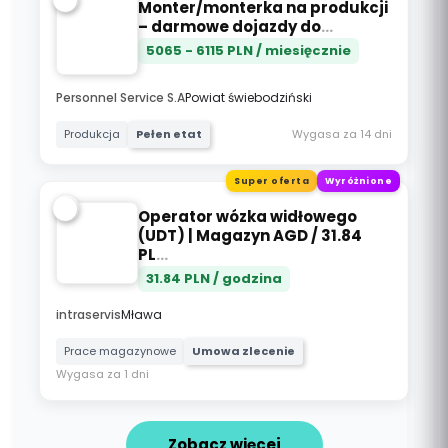
Monter/monterka na produkcji
– darmowe dojazdy do
...
5065
-
6115
PLN / miesięcznie
Personnel Service S.A
Powiat świebodziński
Wygasa za 14 dni
Produkcja
Pełen etat
Super oferta
Wyróżnione
Operator wózka widłowego
(UDT) | Magazyn AGD / 31.84
PL
...
31.84
PLN / godzina
intraservis
Mława
Prace magazynowe
Umowa zlecenie
Wygasa za 1 dni
Zobacz więcej