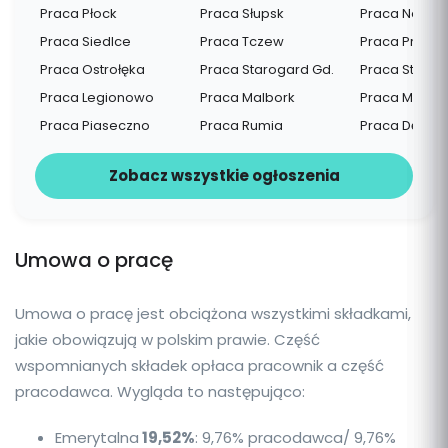
Praca Płock
Praca Słupsk
Praca Nowy 
Praca Siedlce
Praca Tczew
Praca Przemy
Praca Ostrołęka
Praca Starogard Gd.
Praca Stalow
Praca Legionowo
Praca Malbork
Praca Mielec
Praca Piaseczno
Praca Rumia
Praca Dębica
Zobacz wszystkie ogłoszenia
Umowa o pracę
Umowa o pracę jest obciążona wszystkimi składkami,
jakie obowiązują w polskim prawie. Część
wspomnianych składek opłaca pracownik a część
pracodawca. Wygląda to następująco:
Emerytalna
19,52%
: 9,76% pracodawca/ 9,76%