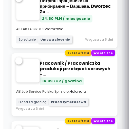
Потрібні працівники на
прибирання – Варшава, Dworzec
Za
...
24.50
PLN / miesięcznie
ASTARTA GROUP
Warszawa
Wygasa za 8 dni
Sprzątanie
Umowa zlecenie
Super oferta
Wyróżnione
Pracownik / Pracowniczka
produkcji przekąsek serowych
–
...
14.99
EUR / godzina
AB Job Service Polska Sp. z o.o.
Holandia
Praca za granicą
Praca tymczasowa
Wygasa za 6 dni
Super oferta
Wyróżnione