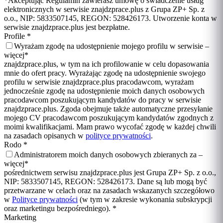
*Akceptując Regulamin zawierasz umowę o świadczenie usług
elektronicznych w serwisie znajdzprace.plus z Grupa ZP+ Sp. z
o.o., NIP: 5833507145, REGON: 528426173. Utworzenie konta w
serwisie znajdzprace.plus jest bezpłatne.
Profile
*
Wyrażam zgodę na udostępnienie mojego profilu w serwisie –
więcej
*
znajdzprace.plus, w tym na ich profilowanie w celu dopasowania
mnie do ofert pracy. Wyrażając zgodę na udostępnienie swojego
profilu w serwisie znajdzprace.plus pracodawcom, wyrażam
jednocześnie zgodę na udostępnienie moich danych osobowych
pracodawcom poszukującym kandydatów do pracy w serwisie
znajdzprace.plus. Zgoda obejmuje także automatyczne przesyłanie
mojego CV pracodawcom poszukującym kandydatów zgodnych z
moimi kwalifikacjami. Mam prawo wycofać zgodę w każdej chwili
na zasadach opisanych w
polityce prywatności
.
Rodo
*
Administratorem moich danych osobowych zbieranych za –
więcej
*
pośrednictwem serwisu znajdzprace.plus jest Grupa ZP+ Sp. z o.o.,
NIP: 5833507145, REGON: 528426173. Dane są lub mogą być
przetwarzane w celach oraz na zasadach wskazanych szczegółowo
w
Polityce prywatności
(w tym w zakresie wykonania subskrypcji
oraz marketingu bezpośredniego).
*
Marketing