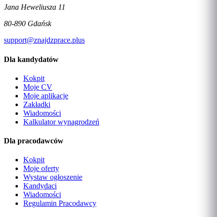
Jana Heweliusza 11
80-890 Gdańsk
support@znajdzprace.plus
Dla kandydatów
Kokpit
Moje CV
Moje aplikacje
Zakładki
Wiadomości
Kalkulator wynagrodzeń
Dla pracodawców
Kokpit
Moje oferty
Wystaw ogłoszenie
Kandydaci
Wiadomości
Regulamin Pracodawcy