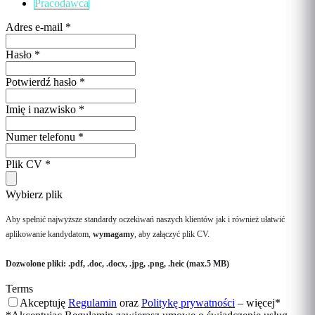
Pracodawca
Adres e-mail
*
Hasło
*
Potwierdź hasło
*
Imię i nazwisko
*
Numer telefonu
*
Plik CV
*
Wybierz plik
Aby spełnić najwyższe standardy oczekiwań naszych klientów jak i również ułatwić
aplikowanie kandydatom,
wymagamy
, aby załączyć plik CV.
Dozwolone pliki: .pdf, .doc, .docx, .jpg, .png, .heic (max.5 MB)
Terms
Akceptuję
Regulamin
oraz
Politykę prywatności
–
więcej
*