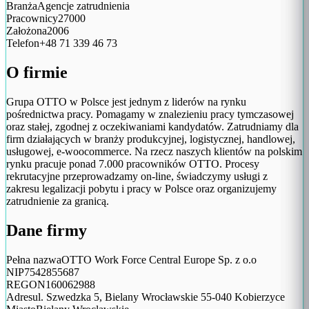
Branża
Agencje zatrudnienia
Pracownicy
27000
Założona
2006
Telefon
+48 71 339 46 73
O firmie
Grupa OTTO w Polsce jest jednym z liderów na rynku
pośrednictwa pracy. Pomagamy w znalezieniu pracy tymczasowej
oraz stałej, zgodnej z oczekiwaniami kandydatów. Zatrudniamy dla
firm działających w branży produkcyjnej, logistycznej, handlowej,
usługowej, e-woocommerce. Na rzecz naszych klientów na polskim
rynku pracuje ponad 7.000 pracowników OTTO. Procesy
rekrutacyjne przeprowadzamy on-line, świadczymy usługi z
zakresu legalizacji pobytu i pracy w Polsce oraz organizujemy
zatrudnienie za granicą.
Dane firmy
Pełna nazwa
OTTO Work Force Central Europe Sp. z o.o
NIP
7542855687
REGON
160062988
Adres
ul. Szwedzka 5, Bielany Wrocławskie 55-040 Kobierzyce