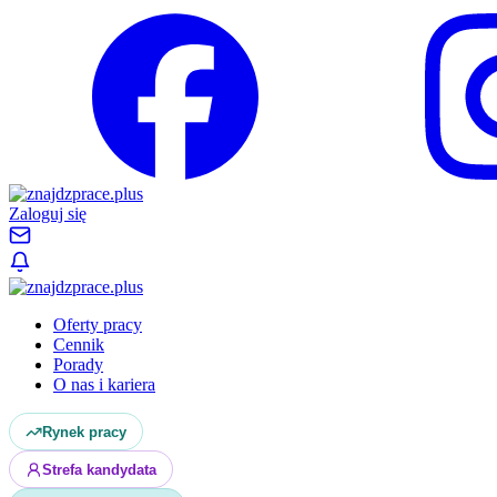
Zaloguj się
Oferty pracy
Cennik
Porady
O nas i kariera
Rynek pracy
Strefa kandydata