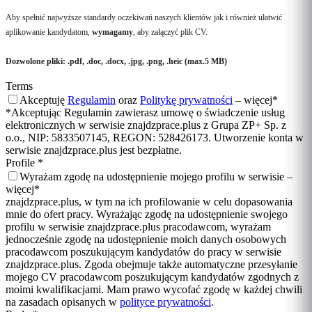
Aby spełnić najwyższe standardy oczekiwań naszych klientów jak i również ułatwić
aplikowanie kandydatom,
wymagamy
, aby załączyć plik CV.
Dozwolone pliki: .pdf, .doc, .docx, .jpg, .png, .heic (max.5 MB)
Terms
Akceptuję
Regulamin
oraz
Politykę prywatności
–
więcej
*
*Akceptując Regulamin zawierasz umowę o świadczenie usług
elektronicznych w serwisie znajdzprace.plus z Grupa ZP+ Sp. z
o.o., NIP: 5833507145, REGON: 528426173. Utworzenie konta w
serwisie znajdzprace.plus jest bezpłatne.
Profile
*
Wyrażam zgodę na udostępnienie mojego profilu w serwisie –
więcej
*
znajdzprace.plus, w tym na ich profilowanie w celu dopasowania
mnie do ofert pracy. Wyrażając zgodę na udostępnienie swojego
profilu w serwisie znajdzprace.plus pracodawcom, wyrażam
jednocześnie zgodę na udostępnienie moich danych osobowych
pracodawcom poszukującym kandydatów do pracy w serwisie
znajdzprace.plus. Zgoda obejmuje także automatyczne przesyłanie
mojego CV pracodawcom poszukującym kandydatów zgodnych z
moimi kwalifikacjami. Mam prawo wycofać zgodę w każdej chwili
na zasadach opisanych w
polityce prywatności
.