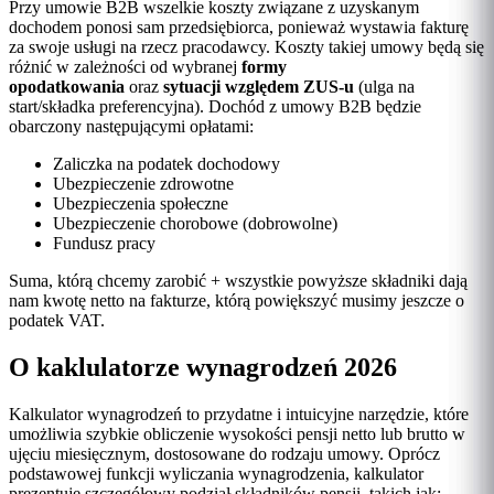
Przy umowie B2B wszelkie koszty związane z uzyskanym
dochodem ponosi sam przedsiębiorca, ponieważ wystawia fakturę
za swoje usługi na rzecz pracodawcy. Koszty takiej umowy będą się
różnić w zależności od wybranej
formy
opodatkowania
oraz
sytuacji względem ZUS-u
(ulga na
start/składka preferencyjna). Dochód z umowy B2B będzie
obarczony następującymi opłatami:
Zaliczka na podatek dochodowy
Ubezpieczenie zdrowotne
Ubezpieczenia społeczne
Ubezpieczenie chorobowe (dobrowolne)
Fundusz pracy
Suma, którą chcemy zarobić + wszystkie powyższe składniki dają
nam kwotę netto na fakturze, którą powiększyć musimy jeszcze o
podatek VAT.
O kaklulatorze wynagrodzeń 2026
Kalkulator wynagrodzeń to przydatne i intuicyjne narzędzie, które
umożliwia szybkie obliczenie wysokości pensji netto lub brutto w
ujęciu miesięcznym, dostosowane do rodzaju umowy. Oprócz
podstawowej funkcji wyliczania wynagrodzenia, kalkulator
prezentuje szczegółowy podział składników pensji, takich jak: