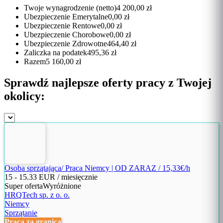
Twoje wynagrodzenie (netto)
4 200,00 zł
Ubezpieczenie Emerytalne
0,00 zł
Ubezpieczenie Rentowe
0,00 zł
Ubezpieczenie Chorobowe
0,00 zł
Ubezpieczenie Zdrowotne
464,40 zł
Zaliczka na podatek
495,36 zł
Razem
5 160,00 zł
Sprawdź najlepsze oferty pracy z Twojej
okolicy:
Osoba sprzątająca/ Praca Niemcy | OD ZARAZ / 15,33€/h
15
-
15.33
EUR / miesięcznie
Super oferta
Wyróżnione
HRQTech sp. z o. o.
Niemcy
Sprzątanie
Praca za granicą