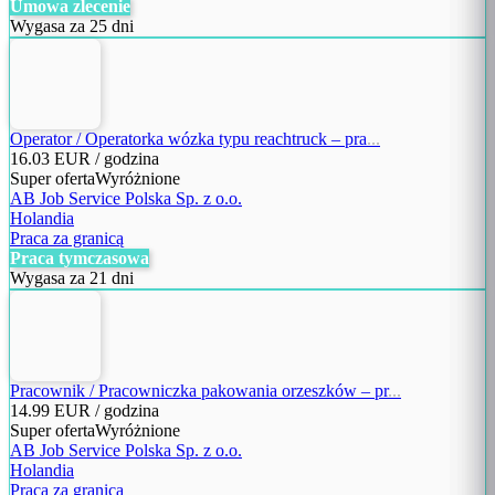
Umowa zlecenie
Wygasa za 25 dni
Operator / Operatorka wózka typu reachtruck – pra
...
16.03
EUR / godzina
Super oferta
Wyróżnione
AB Job Service Polska Sp. z o.o.
Holandia
Praca za granicą
Praca tymczasowa
Wygasa za 21 dni
Pracownik / Pracowniczka pakowania orzeszków – pr
...
14.99
EUR / godzina
Super oferta
Wyróżnione
AB Job Service Polska Sp. z o.o.
Holandia
Praca za granicą