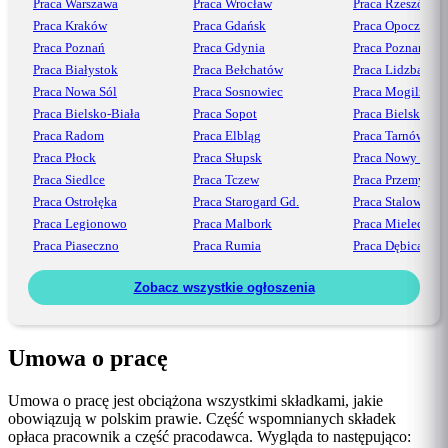
Praca Warszawa
Praca Wrocław
Praca Rzeszów
Praca Kraków
Praca Gdańsk
Praca Opoczno
Praca Poznań
Praca Gdynia
Praca Poznań
Praca Białystok
Praca Bełchatów
Praca Lidzbark
Praca Nowa Sól
Praca Sosnowiec
Praca Mogilno
Praca Bielsko-Biała
Praca Sopot
Praca Bielsko
Praca Radom
Praca Elbląg
Praca Tarnów
Praca Płock
Praca Słupsk
Praca Nowy Sącz
Praca Siedlce
Praca Tczew
Praca Przemyśl
Praca Ostrołęka
Praca Starogard Gd.
Praca Stalowa Wo
Praca Legionowo
Praca Malbork
Praca Mielec
Praca Piaseczno
Praca Rumia
Praca Dębica
Zobacz wszystkie ogłoszenia
Umowa o pracę
Umowa o pracę jest obciążona wszystkimi składkami, jakie
obowiązują w polskim prawie. Część wspomnianych składek
opłaca pracownik a część pracodawca. Wygląda to następująco: