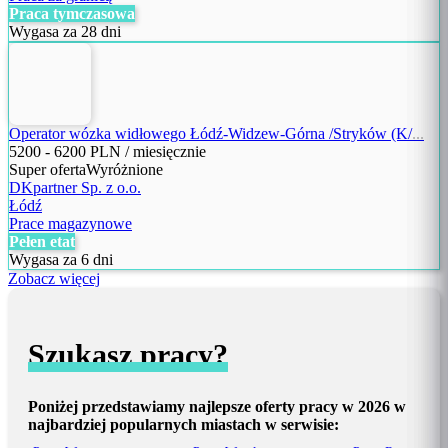
Praca tymczasowa
Wygasa za 28 dni
Operator wózka widłowego Łódź-Widzew-Górna /Stryków (K/
...
5200
-
6200
PLN / miesięcznie
Super oferta
Wyróżnione
DKpartner Sp. z o.o.
Łódź
Prace magazynowe
Pełen etat
Wygasa za 6 dni
Zobacz więcej
Szukasz pracy?
Poniżej przedstawiamy najlepsze oferty pracy w 2026 w
najbardziej popularnych miastach w serwisie: