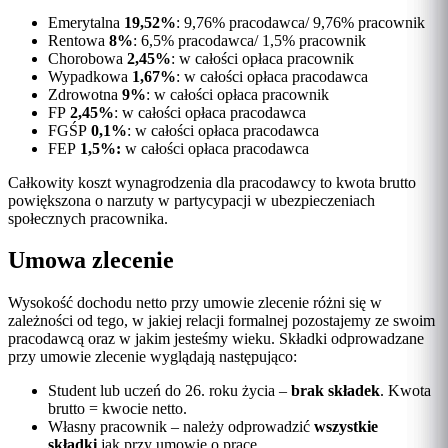
Emerytalna
19,52%
: 9,76% pracodawca/ 9,76% pracownik
Rentowa
8%
: 6,5% pracodawca/ 1,5% pracownik
Chorobowa
2,45%
: w całości opłaca pracownik
Wypadkowa
1,67%
: w całości opłaca pracodawca
Zdrowotna
9%
: w całości opłaca pracownik
FP
2,45%
: w całości opłaca pracodawca
FGŚP
0,1%
: w całości opłaca pracodawca
FEP
1,5%:
w całości opłaca pracodawca
Całkowity koszt wynagrodzenia dla pracodawcy to kwota brutto
powiększona o narzuty w partycypacji w ubezpieczeniach
społecznych pracownika.
Umowa zlecenie
Wysokość dochodu netto przy umowie zlecenie różni się w
zależności od tego, w jakiej relacji formalnej pozostajemy ze swoim
pracodawcą oraz w jakim jesteśmy wieku. Składki odprowadzane
przy umowie zlecenie wyglądają następująco:
Student lub uczeń do 26. roku życia –
brak składek
. Kwota
brutto = kwocie netto.
Własny pracownik – należy odprowadzić
wszystkie
składki
jak przy umowie o pracę.