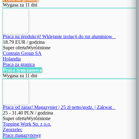
Wygasa za 11 dni
Praca na produkcji! Wklejanie izolacji do rur aluminiow
...
18.79
EUR / godzina
Super oferta
Wyróżnione
Contrain Group SA
Holandia
Praca za granicą
Praca tymczasowa
Wygasa za 11 dni
Praca od zaraz! Magazynier | 25 zł netto/godz. | Zakwat
...
25
-
31.40
PLN / godzina
Super oferta
Wyróżnione
Topping Work Sp. z o.o.
Zgorzelec
Prace magazynowe