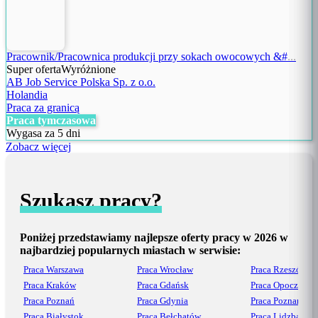
Pracownik/Pracownica produkcji przy sokach owocowych &#
...
Super oferta
Wyróżnione
AB Job Service Polska Sp. z o.o.
Holandia
Praca za granicą
Praca tymczasowa
Wygasa za 5 dni
Zobacz więcej
Szukasz pracy?
Poniżej przedstawiamy najlepsze oferty pracy w 2026 w
najbardziej popularnych miastach w serwisie:
Praca Warszawa
Praca Wrocław
Praca Rzeszów
Praca Kraków
Praca Gdańsk
Praca Opoczno
Praca Poznań
Praca Gdynia
Praca Poznań
Praca Białystok
Praca Bełchatów
Praca Lidzbark