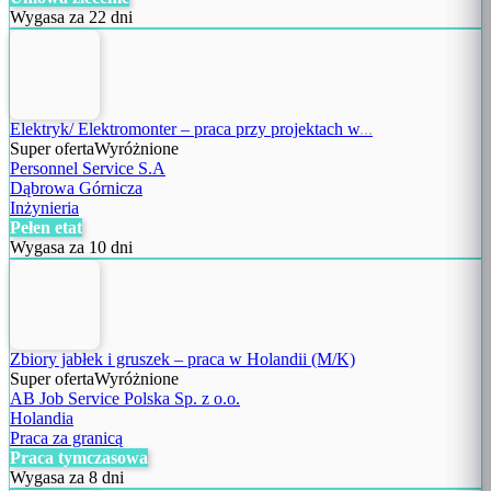
Wygasa za 22 dni
Elektryk/ Elektromonter – praca przy projektach w
...
Super oferta
Wyróżnione
Personnel Service S.A
Dąbrowa Górnicza
Inżynieria
Pełen etat
Wygasa za 10 dni
Zbiory jabłek i gruszek – praca w Holandii (M/K)
Super oferta
Wyróżnione
AB Job Service Polska Sp. z o.o.
Holandia
Praca za granicą
Praca tymczasowa
Wygasa za 8 dni