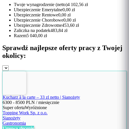
Twoje wynagrodzenie (netto)
4 102,56 zł
Ubezpieczenie Emerytalne
0,00 zł
Ubezpieczenie Rentowe
0,00 zł
Ubezpieczenie Chorobowe
0,00 zł
Ubezpieczenie Zdrowotne
453,60 zł
Zaliczka na podatek
483,84 zł
Razem
5 040,00 zł
Sprawdź najlepsze oferty pracy z Twojej
okolicy:
Kucharz à la carte – 33 zl netto | Sianożęty
6300
-
8500
PLN / miesięcznie
Super oferta
Wyróżnione
Topping Work Sp. z o.o.
Sianożęty
Gastronomia
Umowa zlecenie