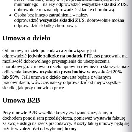
minimalnego – należy odprowadzić
wszystkie składki ZUS
,
dobrowolnie można odprowadzić składkę chorobową.
Osoba bez innego zatrudnienia – należy
odprowadzić
wszystkie składki ZUS
, dobrowolnie można
odprowadzić składkę chorobową.
Umowa o dzieło
Od umowy o dzieło pracodawca zobowiązany jest
odprowadzić
jedynie zaliczkę na podatek PIT
, zaś pracownik ma
możliwość dobrowolnego przystąpienia do ubezpieczenia
chorobowego. Umowa o dzieło uprawnia również do skorzystania z
odliczenia
kosztów uzyskania przychodów w wysokości 20%
lub 50%
. Jeśli umowa o dzieło zawarta będzie z własnym
pracownikiem, wówczas należy odprowadzić od niej wszystkie
składki, jak przy umowie o pracę.
Umowa B2B
Przy umowie B2B wszelkie koszty związane z uzyskanym
dochodem ponosi sam przedsiębiorca, ponieważ wystawia fakturę
za swoje usługi na rzecz pracodawcy. Koszty takiej umowy będą się
różnić w zależności od wybranej
formy