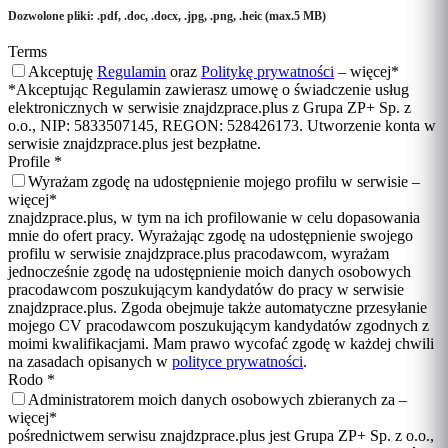
Dozwolone pliki: .pdf, .doc, .docx, .jpg, .png, .heic (max.5 MB)
Terms
Akceptuję
Regulamin
oraz
Politykę prywatności
–
więcej
*
*Akceptując Regulamin zawierasz umowę o świadczenie usług
elektronicznych w serwisie znajdzprace.plus z Grupa ZP+ Sp. z
o.o., NIP: 5833507145, REGON: 528426173. Utworzenie konta w
serwisie znajdzprace.plus jest bezpłatne.
Profile
*
Wyrażam zgodę na udostępnienie mojego profilu w serwisie –
więcej
*
znajdzprace.plus, w tym na ich profilowanie w celu dopasowania
mnie do ofert pracy. Wyrażając zgodę na udostępnienie swojego
profilu w serwisie znajdzprace.plus pracodawcom, wyrażam
jednocześnie zgodę na udostępnienie moich danych osobowych
pracodawcom poszukującym kandydatów do pracy w serwisie
znajdzprace.plus. Zgoda obejmuje także automatyczne przesyłanie
mojego CV pracodawcom poszukującym kandydatów zgodnych z
moimi kwalifikacjami. Mam prawo wycofać zgodę w każdej chwili
na zasadach opisanych w
polityce prywatności
.
Rodo
*
Administratorem moich danych osobowych zbieranych za –
więcej
*
pośrednictwem serwisu znajdzprace.plus jest Grupa ZP+ Sp. z o.o.,