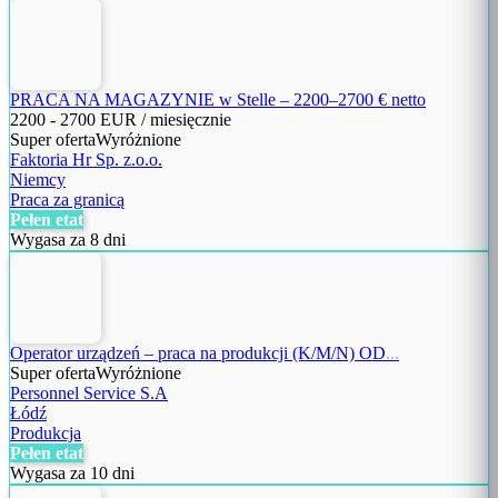
PRACA NA MAGAZYNIE w Stelle – 2200–2700 € netto
2200
-
2700
EUR / miesięcznie
Super oferta
Wyróżnione
Faktoria Hr Sp. z.o.o.
Niemcy
Praca za granicą
Pełen etat
Wygasa za 8 dni
Operator urządzeń – praca na produkcji (K/M/N) OD
...
Super oferta
Wyróżnione
Personnel Service S.A
Łódź
Produkcja
Pełen etat
Wygasa za 10 dni