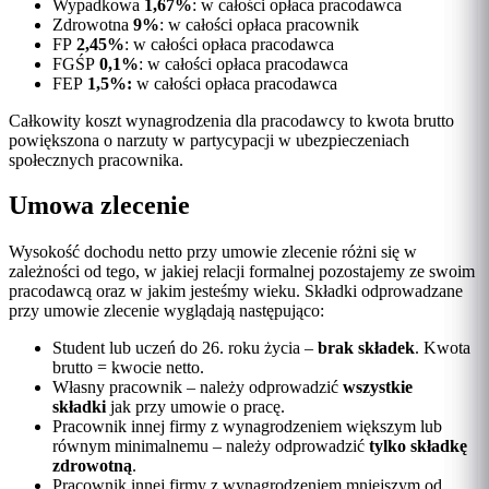
Wypadkowa
1,67%
: w całości opłaca pracodawca
Zdrowotna
9%
: w całości opłaca pracownik
FP
2,45%
: w całości opłaca pracodawca
FGŚP
0,1%
: w całości opłaca pracodawca
FEP
1,5%:
w całości opłaca pracodawca
Całkowity koszt wynagrodzenia dla pracodawcy to kwota brutto
powiększona o narzuty w partycypacji w ubezpieczeniach
społecznych pracownika.
Umowa zlecenie
Wysokość dochodu netto przy umowie zlecenie różni się w
zależności od tego, w jakiej relacji formalnej pozostajemy ze swoim
pracodawcą oraz w jakim jesteśmy wieku. Składki odprowadzane
przy umowie zlecenie wyglądają następująco:
Student lub uczeń do 26. roku życia –
brak składek
. Kwota
brutto = kwocie netto.
Własny pracownik – należy odprowadzić
wszystkie
składki
jak przy umowie o pracę.
Pracownik innej firmy z wynagrodzeniem większym lub
równym minimalnemu – należy odprowadzić
tylko składkę
zdrowotną
.
Pracownik innej firmy z wynagrodzeniem mniejszym od