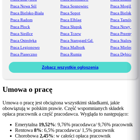
Praca Nowa Sól
Praca Sosnowiec
Praca Mogilno
Praca Bielsko-Biała
Praca Sopot
Praca Bielsko
Praca Radom
Praca Elbląg
Praca Tarnów
Praca Płock
Praca Słupsk
Praca Nowy Sącz
Praca Siedlce
Praca Tczew
Praca Przemyśl
Praca Ostrołęka
Praca Starogard Gd.
Praca Stalowa Wo
Praca Legionowo
Praca Malbork
Praca Mielec
Praca Piaseczno
Praca Rumia
Praca Dębica
Zobacz wszystkie ogłoszenia
Umowa o pracę
Umowa o pracę jest obciążona wszystkimi składkami, jakie
obowiązują w polskim prawie. Część wspomnianych składek
opłaca pracownik a część pracodawca. Wygląda to następująco:
Emerytalna
19,52%
: 9,76% pracodawca/ 9,76% pracownik
Rentowa
8%
: 6,5% pracodawca/ 1,5% pracownik
Chorobowa
2,45%
: w całości opłaca pracownik