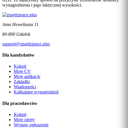
wynagrodzenia i jego faktycznej wysokości.
Jana Heweliusza 11
80-890 Gdańsk
support@znajdzprace.plus
Dla kandydatów
Kokpit
Moje CV
Moje aplikacje
Zakładki
Wiadomości
Kalkulator wynagrodzeń
Dla pracodawców
Kokpit
Moje oferty
Wystaw ogłoszenie