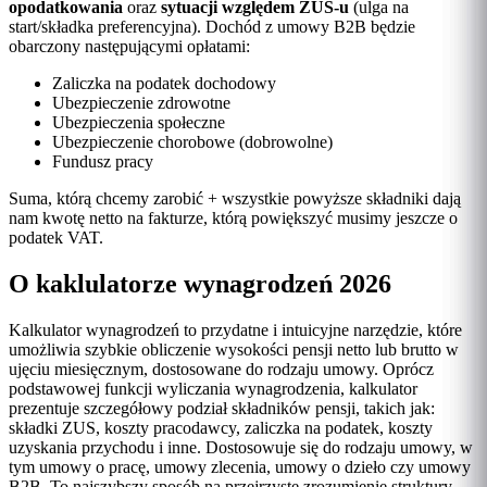
opodatkowania
oraz
sytuacji względem ZUS-u
(ulga na
start/składka preferencyjna). Dochód z umowy B2B będzie
obarczony następującymi opłatami:
Zaliczka na podatek dochodowy
Ubezpieczenie zdrowotne
Ubezpieczenia społeczne
Ubezpieczenie chorobowe (dobrowolne)
Fundusz pracy
Suma, którą chcemy zarobić + wszystkie powyższe składniki dają
nam kwotę netto na fakturze, którą powiększyć musimy jeszcze o
podatek VAT.
O kaklulatorze wynagrodzeń 2026
Kalkulator wynagrodzeń to przydatne i intuicyjne narzędzie, które
umożliwia szybkie obliczenie wysokości pensji netto lub brutto w
ujęciu miesięcznym, dostosowane do rodzaju umowy. Oprócz
podstawowej funkcji wyliczania wynagrodzenia, kalkulator
prezentuje szczegółowy podział składników pensji, takich jak:
składki ZUS, koszty pracodawcy, zaliczka na podatek, koszty
uzyskania przychodu i inne. Dostosowuje się do rodzaju umowy, w
tym umowy o pracę, umowy zlecenia, umowy o dzieło czy umowy
B2B. To najszybszy sposób na przejrzyste zrozumienie struktury