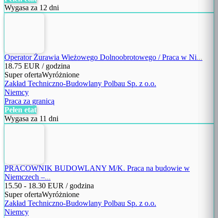
Wygasa za 12 dni
Operator Żurawia Wieżowego Dolnoobrotowego / Praca w Ni
...
18.75
EUR / godzina
Super oferta
Wyróżnione
Zakład Techniczno-Budowlany Polbau Sp. z o.o.
Niemcy
Praca za granicą
Pełen etat
Wygasa za 11 dni
PRACOWNIK BUDOWLANY M/K. Praca na budowie w
Niemczech –
...
15.50
-
18.30
EUR / godzina
Super oferta
Wyróżnione
Zakład Techniczno-Budowlany Polbau Sp. z o.o.
Niemcy