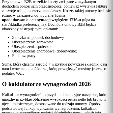
Przy umowie B2B wszelkie koszty związane z uzyskanym
dochodem ponosi sam przedsiębiorca, ponieważ wystawia fakturę
za swoje usługi na rzecz pracodawcy. Koszty takiej umowy będą się
różnić w zależności od wybranej
formy
opodatkowania
oraz
sytuacji względem ZUS-u
(ulga na
start/składka preferencyjna). Dochód z umowy B2B będzie
obarczony następującymi opłatami:
Zaliczka na podatek dochodowy
Ubezpieczenie zdrowotne
Ubezpieczenia społeczne
Ubezpieczenie chorobowe (dobrowolne)
Fundusz pracy
Suma, którą chcemy zarobić + wszystkie powyższe składniki dają
nam kwotę netto na fakturze, którą powiększyć musimy jeszcze o
podatek VAT.
O kaklulatorze wynagrodzeń 2026
Kalkulator wynagrodzeń to przydatne i intuicyjne narzędzie, które
umożliwia szybkie obliczenie wysokości pensji netto lub brutto w
ujęciu miesięcznym, dostosowane do rodzaju umowy. Oprócz
podstawowej funkcji wyliczania wynagrodzenia, kalkulator
prezentuje szczegółowy podział składników pensji, takich jak: