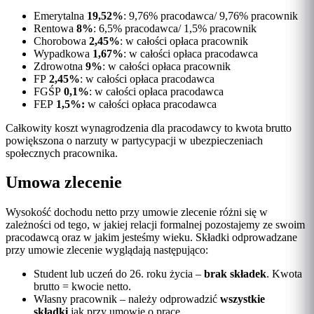
Emerytalna
19,52%
: 9,76% pracodawca/ 9,76% pracownik
Rentowa
8%
: 6,5% pracodawca/ 1,5% pracownik
Chorobowa
2,45%
: w całości opłaca pracownik
Wypadkowa
1,67%
: w całości opłaca pracodawca
Zdrowotna
9%
: w całości opłaca pracownik
FP
2,45%
: w całości opłaca pracodawca
FGŚP
0,1%
: w całości opłaca pracodawca
FEP
1,5%:
w całości opłaca pracodawca
Całkowity koszt wynagrodzenia dla pracodawcy to kwota brutto
powiększona o narzuty w partycypacji w ubezpieczeniach
społecznych pracownika.
Umowa zlecenie
Wysokość dochodu netto przy umowie zlecenie różni się w
zależności od tego, w jakiej relacji formalnej pozostajemy ze swoim
pracodawcą oraz w jakim jesteśmy wieku. Składki odprowadzane
przy umowie zlecenie wyglądają następująco:
Student lub uczeń do 26. roku życia –
brak składek
. Kwota
brutto = kwocie netto.
Własny pracownik – należy odprowadzić
wszystkie
składki
jak przy umowie o pracę.