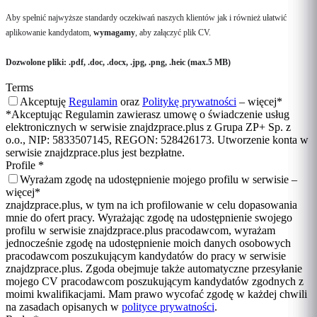
Aby spełnić najwyższe standardy oczekiwań naszych klientów jak i również ułatwić
aplikowanie kandydatom,
wymagamy
, aby załączyć plik CV.
Dozwolone pliki: .pdf, .doc, .docx, .jpg, .png, .heic (max.5 MB)
Terms
Akceptuję
Regulamin
oraz
Politykę prywatności
–
więcej
*
*Akceptując Regulamin zawierasz umowę o świadczenie usług
elektronicznych w serwisie znajdzprace.plus z Grupa ZP+ Sp. z
o.o., NIP: 5833507145, REGON: 528426173. Utworzenie konta w
serwisie znajdzprace.plus jest bezpłatne.
Profile
*
Wyrażam zgodę na udostępnienie mojego profilu w serwisie –
więcej
*
znajdzprace.plus, w tym na ich profilowanie w celu dopasowania
mnie do ofert pracy. Wyrażając zgodę na udostępnienie swojego
profilu w serwisie znajdzprace.plus pracodawcom, wyrażam
jednocześnie zgodę na udostępnienie moich danych osobowych
pracodawcom poszukującym kandydatów do pracy w serwisie
znajdzprace.plus. Zgoda obejmuje także automatyczne przesyłanie
mojego CV pracodawcom poszukującym kandydatów zgodnych z
moimi kwalifikacjami. Mam prawo wycofać zgodę w każdej chwili
na zasadach opisanych w
polityce prywatności
.