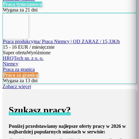
Praca tymczasowa
Wygasa za 21 dni
Praca produkcyjna/ Praca Niemcy | OD ZARAZ / 15,33€/h
15
-
16
EUR / miesięcznie
Super oferta
Wyróżnione
HRQTech sp. z o. o.
Niemcy
Praca za granicą
Praca za granicą
Wygasa za 13 dni
Zobacz więcej
Szukasz pracy?
Poniżej przedstawiamy najlepsze oferty pracy w 2026 w
najbardziej popularnych miastach w serwisie: