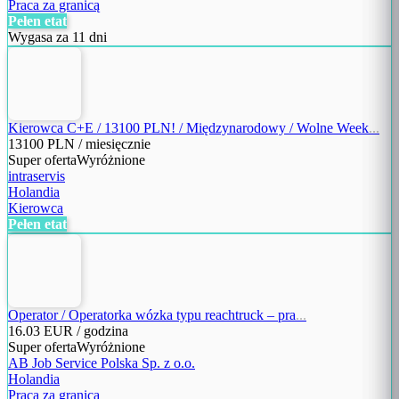
Praca za granicą
Pełen etat
Wygasa za 11 dni
Kierowca C+E / 13100 PLN! / Międzynarodowy / Wolne Week
...
13100
PLN / miesięcznie
Super oferta
Wyróżnione
intraservis
Holandia
Kierowca
Pełen etat
Operator / Operatorka wózka typu reachtruck – pra
...
16.03
EUR / godzina
Super oferta
Wyróżnione
AB Job Service Polska Sp. z o.o.
Holandia
Praca za granicą