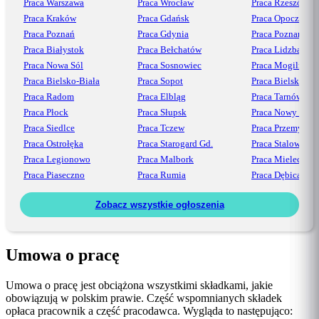
Praca Warszawa
Praca Wrocław
Praca Rzeszów
Praca Kraków
Praca Gdańsk
Praca Opoczno
Praca Poznań
Praca Gdynia
Praca Poznań
Praca Białystok
Praca Bełchatów
Praca Lidzbark
Praca Nowa Sól
Praca Sosnowiec
Praca Mogilno
Praca Bielsko-Biała
Praca Sopot
Praca Bielsko
Praca Radom
Praca Elbląg
Praca Tarnów
Praca Płock
Praca Słupsk
Praca Nowy Sącz
Praca Siedlce
Praca Tczew
Praca Przemyśl
Praca Ostrołęka
Praca Starogard Gd.
Praca Stalowa Wo
Praca Legionowo
Praca Malbork
Praca Mielec
Praca Piaseczno
Praca Rumia
Praca Dębica
Zobacz wszystkie ogłoszenia
Umowa o pracę
Umowa o pracę jest obciążona wszystkimi składkami, jakie
obowiązują w polskim prawie. Część wspomnianych składek
opłaca pracownik a część pracodawca. Wygląda to następująco: