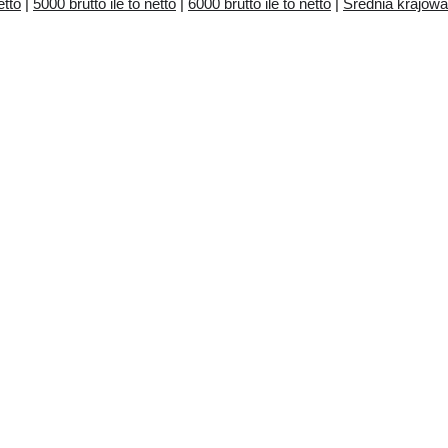
etto
|
5000 brutto ile to netto
|
6000 brutto ile to netto
|
Średnia krajow